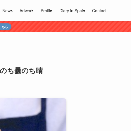
News
Artwork
Profile
Diary in Spain
Contact
こちら
 雨のち曇のち晴