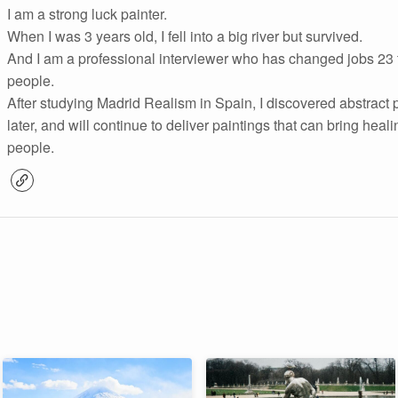
I am a strong luck painter.
When I was 3 years old, I fell into a big river but survived.
And I am a professional interviewer who has changed jobs 2
people.
After studying Madrid Realism in Spain, I discovered abstract 
later, and will continue to deliver paintings that can bring hea
people.