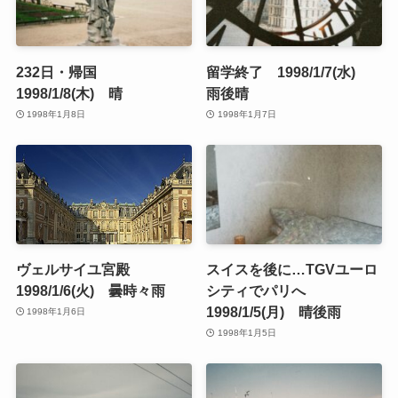
232日・帰国
留学終了 1998/1/7(水)
1998/1/8(木) 晴
雨後晴
1998年1月8日
1998年1月7日
ヴェルサイユ宮殿
スイスを後に…TGVユーロ
1998/1/6(火) 曇時々雨
シティでパリへ
1998/1/5(月) 晴後雨
1998年1月6日
1998年1月5日