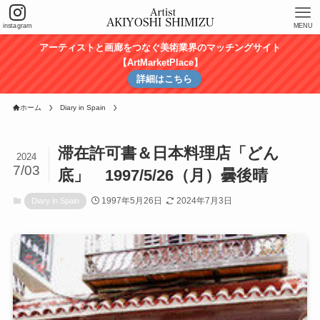
instagram
MENU
アーティストと画廊をつなぐ美術業界のマッチングサイト
【ArtMarketPlace】
詳細はこちら
ホーム
Diary in Spain
滞在許可書＆日本料理店「どん
2024
7/03
底」 1997/5/26（月）曇後晴
1997年5月26日
2024年7月3日
Diary in Spain