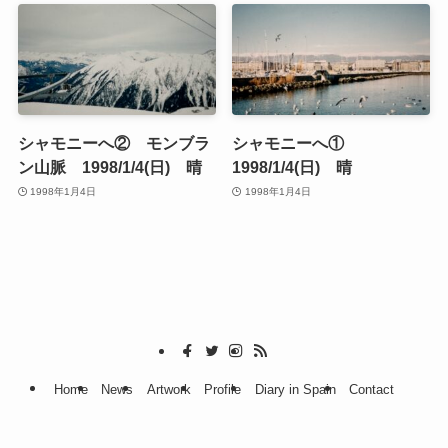
シャモニーへ② モンブラ
シャモニーへ①
ン山脈 1998/1/4(日) 晴
1998/1/4(日) 晴
1998年1月4日
1998年1月4日
Home
News
Artwork
Profile
Diary in Spain
Contact
©
清水秋義−Akiyoshi Shimizu−Official Website updated 2023 / Copyright
©AKIYOSHI SHIMIZU. All Rights Reserved.