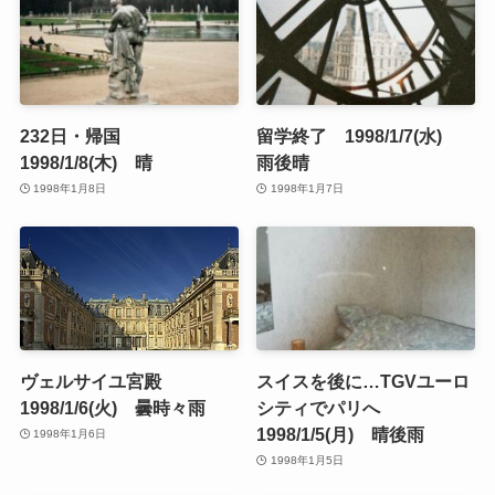
232日・帰国
留学終了 1998/1/7(水)
1998/1/8(木) 晴
雨後晴
1998年1月8日
1998年1月7日
ヴェルサイユ宮殿
スイスを後に…TGVユーロ
1998/1/6(火) 曇時々雨
シティでパリへ
1998/1/5(月) 晴後雨
1998年1月6日
1998年1月5日