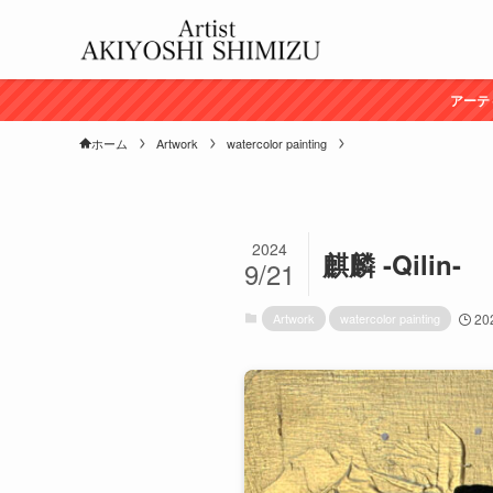
アーテ
ホーム
Artwork
watercolor painting
2024
麒麟 -Qilin-
9/21
Artwork
watercolor painting
20