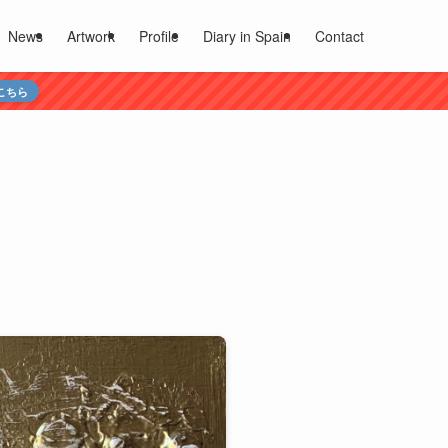
News
Artwork
Profile
Diary in Spain
Contact
こちら